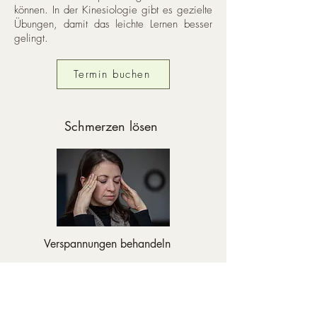
können. In der Kinesiologie gibt es gezielte
Übungen, damit das leichte Lernen besser
gelingt.
Termin buchen
Schmerzen lösen
Verspannungen behandeln
Oft ist der Ursprung des Schmerzes nicht klar
und kann von vielen verschiedenen Faktoren
abhängig sein. Mittels Muskeltest gelingt es
oft eine Blockade ausfindig zu machen,